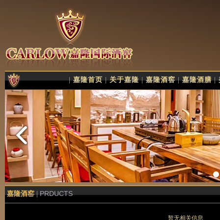
|
嘉隆首页
|
关于嘉隆
|
嘉隆酒窖
|
嘉隆酒膳
|
PRDUCTS
嘉隆酒窑
|
暂无相关信息